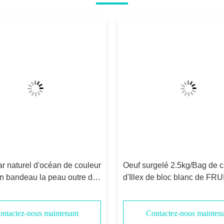
r naturel d'océan de couleur
Oeuf surgelé 2.5kg/Bag de 
un bandeau la peau outre du
d'Illex de bloc blanc de FR
 calmar surgelé
MER de TONGZHONGHE po
marché de la Thaïlande
ntactez-nous maintenant
Contactez-nous mainten