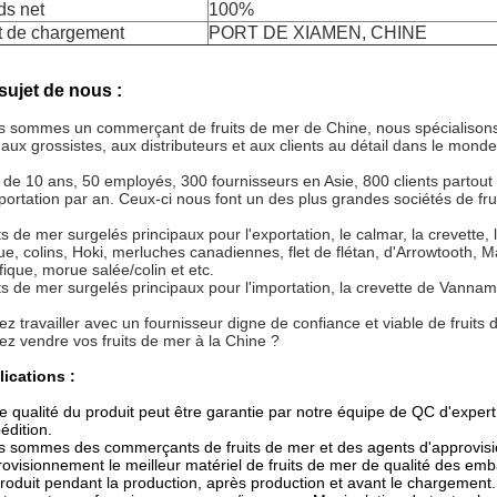
ds net
100%
t de chargement
PORT DE XIAMEN, CHINE
sujet de nous :
 sommes un commerçant de fruits de mer de Chine, nous spécialisons dan
aux grossistes, aux distributeurs et aux clients au détail dans le monde 
 de 10 ans, 50 employés, 300 fournisseurs en Asie, 800 clients partou
portation par an. Ceux-ci nous font un des plus grandes sociétés de fr
ts de mer surgelés principaux pour l'exportation, le calmar, la crevette,
e, colins, Hoki, merluches canadiennes, flet de flétan, d'Arrowtooth,
fique, morue salée/colin et etc.
ts de mer surgelés principaux pour l'importation, la crevette de Vannamei,
ez travailler avec un fournisseur digne de confiance et viable de fruits
ez vendre vos fruits de mer à la Chine ?
ications :
e qualité du produit peut être garantie par notre équipe de QC d'expe
pédition.
 sommes des commerçants de fruits de mer et des agents d'approvisio
ovisionnement le meilleur matériel de fruits de mer de qualité des emb
roduit pendant la production, après production et avant le chargement. 