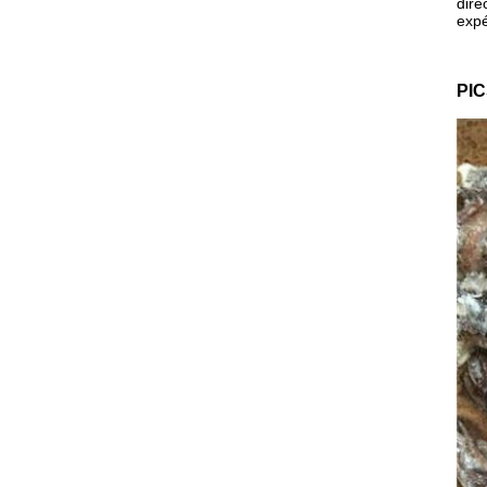
dire
expé
PIC