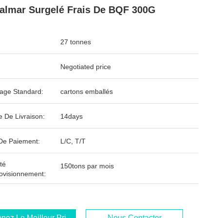
almar Surgelé Frais De BQF 300G
27 tonnes
Negotiated price
age Standard:
cartons emballés
e De Livraison:
14days
De Paiement:
L/C, T/T
té
150tons par mois
ovisionnement:
nez Le Meilleur Prix
Nous Contacter