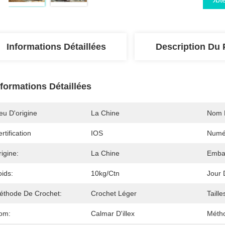
Informations Détaillées
Description Du 
nformations Détaillées
eu D'origine
La Chine
Nom 
rtification
IOS
Numé
igine:
La Chine
Embal
ids:
10kg/ctn
Jour 
éthode De Crochet:
Crochet Léger
Taille
om:
Calmar D'illex
Méth