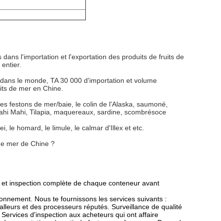
s l'importation et l'exportation des produits de fruits de
entier.
t dans le monde, TA 30 000 d'importation et volume
uits de mer en Chine.
 les festons de mer/baie, le colin de l'Alaska, saumoné,
 Mahi Mahi, Tilapia, maquereaux, sardine, scombrésoce
 le homard, le limule, le calmar d'Illex et etc.
 de mer de Chine ?
rt et inspection complète de chaque conteneur avant
nnement. Nous te fournissons les services suivants :
alleurs et des processeurs réputés. Surveillance de qualité
Services d'inspection aux acheteurs qui ont affaire