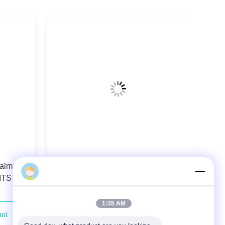
calmar
Calmar surgelé frais NW100% géant
UITS DE
peu coûteux de Peru Wings Strips
ur le
IQF de couleur naturelle pour la
Corée
1:35 AM
ant
Contactez-nous maintenant