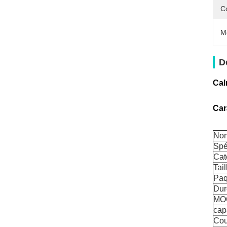
C
M
D
Cal
Car
Nom
Spé
Cat
Tail
Paq
Dur
MO
cap
Cou