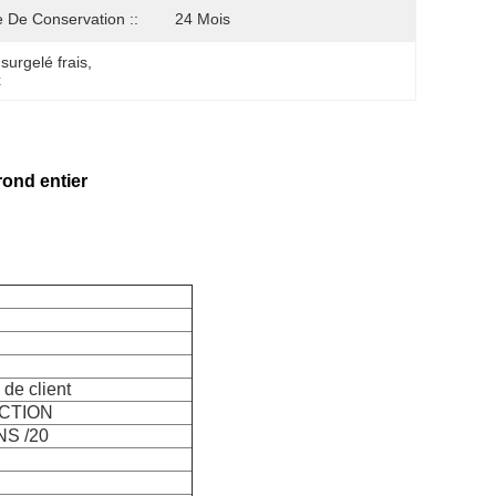
 De Conservation ::
24 Mois
surgelé frais
, 
x
rond entier
de client
CTION
S /20