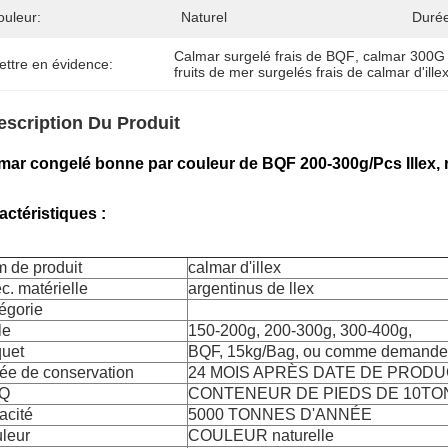
ouleur:
Naturel
Durée
Calmar surgelé frais de BQF
, 
calmar 300G 
ettre en évidence:
fruits de mer surgelés frais de calmar d'ille
escription Du Produit
mar congelé bonne par couleur de BQF 200-300g/Pcs Illex, 
actéristiques :
 de produit
calmar d'illex
c. matérielle
argentinus de llex
égorie
le
150-200g, 200-300g, 300-400g,
uet
BQF, 15kg/Bag, ou comme demande 
ée de conservation
24 MOIS APRÈS DATE DE PRODU
Q
CONTENEUR DE PIEDS DE 10TON
acité
5000 TONNES D'ANNÉE
leur
COULEUR naturelle