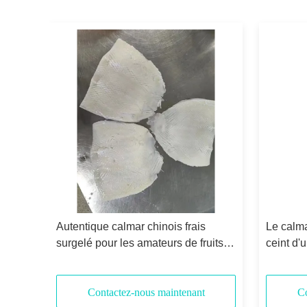
 à
Autentique calmar chinois frais
Le calma
surgelé pour les amateurs de fruits
ceint d'
de mer
nouveau
Contactez-nous maintenant
Co