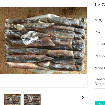
Le C
MOQ:
Prix:
Emball
Périod
Mode 
Capaci
D'appr
Obte