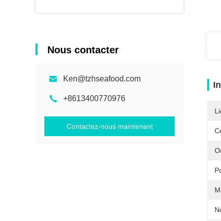
Nous contacter
Ken@tzhseafood.com
I
+8613400770976
Li
Contactez-nous maintenant
Ce
Or
Po
M
N